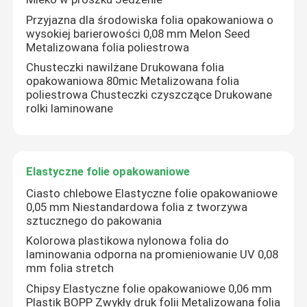
Przyjazna dla środowiska folia opakowaniowa o
wysokiej barierowości 0,08 mm Melon Seed
Wycieczka po fabryce
Metalizowana folia poliestrowa
Chusteczki nawilżane Drukowana folia
opakowaniowa 80mic Metalizowana folia
Kontrola jakości
poliestrowa Chusteczki czyszczące Drukowane
rolki laminowane
Nowości
Poproś o wycenę
Elastyczne folie opakowaniowe
Ciasto chlebowe Elastyczne folie opakowaniowe
0,05 mm Niestandardowa folia z tworzywa
Folia opakowaniowa BOPP
sztucznego do pakowania
Kolorowa plastikowa nylonowa folia do
laminowania odporna na promieniowanie UV 0,08
Folia rolkowa z tworzywa sztucznego
mm folia stretch
Chipsy Elastyczne folie opakowaniowe 0,06 mm
Folia do pakowania przekąsek
Plastik BOPP Zwykły druk folii Metalizowana folia