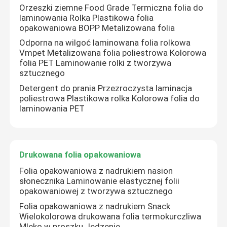
Orzeszki ziemne Food Grade Termiczna folia do
laminowania Rolka Plastikowa folia
opakowaniowa BOPP Metalizowana folia
Odporna na wilgoć laminowana folia rolkowa
Vmpet Metalizowana folia poliestrowa Kolorowa
folia PET Laminowanie rolki z tworzywa
sztucznego
Detergent do prania Przezroczysta laminacja
poliestrowa Plastikowa rolka Kolorowa folia do
laminowania PET
Drukowana folia opakowaniowa
Do domu
Folia opakowaniowa z nadrukiem nasion
słonecznika Laminowanie elastycznej folii
opakowaniowej z tworzywa sztucznego
Produkty
Folia opakowaniowa z nadrukiem Snack
Wielokolorowa drukowana folia termokurczliwa
O nas
Mleko w proszku Jedzenie