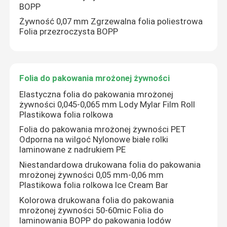
BOPP
Żywność 0,07 mm Zgrzewalna folia poliestrowa
Folia opakowaniowa o wysokiej barierowości
Folia przezroczysta BOPP
Laminowana folia rolkowa
Folia do pakowania mrożonej żywności
Drukowana folia opakowaniowa
Elastyczna folia do pakowania mrożonej
żywności 0,045-0,065 mm Lody Mylar Film Roll
Plastikowa folia rolkowa
Elastyczne folie opakowaniowe
Folia do pakowania mrożonej żywności PET
Odporna na wilgoć Nylonowe białe rolki
laminowane z nadrukiem PE
Folia do pakowania mrożonej żywności
Niestandardowa drukowana folia do pakowania
mrożonej żywności 0,05 mm-0,06 mm
Plastikowa folia rolkowa Ice Cream Bar
Plastikowa folia do pakowania żywności
Kolorowa drukowana folia do pakowania
mrożonej żywności 50-60mic Folia do
Folia do pakowania zwierząt
laminowania BOPP do pakowania lodów